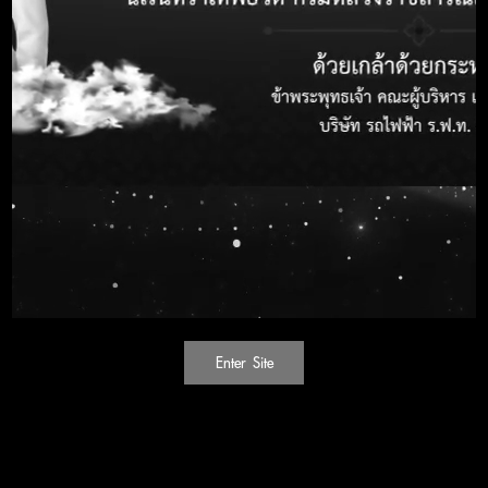
(Security Guard) บริเวณพื้นที่โครงการ
ระบบ รถไฟชานเมือง (สายสีแดง) ของ
บริษัท รถไฟฟ้า ร.ฟ.ท. จำกัด ระยะเวลา
๑๒ เดือน
ติดต่อขอรับราย
ผู้สนใจสามารถขอรับเอกสารประกวดราคา
ละเอียด วันที่
อิเล็กทรอนิกส์ โดยดาวน์โหลดเอกสารผ่าน
ทางระบบจัดซื้อจัดจ้างภาครัฐด้วย
อิเล็กทรอนิกส์ตั้งแต่วันที่ประกาศจนถึงก่อน
วันเสนอราคา
สถานที่ขอรับราย
ผู้สนใจสามารถขอรับเอกสารประกวดราคา
ละเอียด
อิเล็กทรอนิกส์ โดยดาวน์โหลดเอกสารผ่าน
ทางระบบจัดซื้อจัดจ้างภาครัฐด้วย
Enter Site
อิเล็กทรอนิกส์ตั้งแต่วันที่ประกาศจนถึงก่อน
วันเสนอราคา
ราคากลาง
บาท