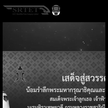
TH
Home
Procurement
ประกาศจัดซื้อจัดจ้าง
A-
A
A+
ประกาศจัดซื้อจัดจ้าง
Search term
Call Center 1690
หัวข้อ
รายละเอียด
หมายเลขประกาศ
-
TOR
ชื่อประกาศ TOR
ประกวดราคาเช่าใช้ระบบสำรองข้อมูล
(Backup) สำหรับศูนย์คอมพิวเตอร์ (DC)
ระยะเวลา ๑๒ เดือน ด้วยวิธีประกวดราคา
อิเล็กทรอนิกส์ (e-bidding)
รายละเอียด
วันที่สิ้นสุดการประกาศ/รับฟังคำวิจารณ์