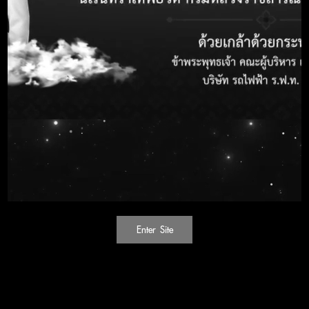
วันที่ 17 มีนาคม 2568
ชื่อหน่วยงาน
บริษัท รถไฟฟ้า ร.ฟ.ท. จำกัด
วงเงินงบประมาณ
10,667,900.00 บาท
วันที่ประกาศ
12 March 2025
วันสิ้นสุดรับฟังข้อ
17 March 2025
วิจารณ์
ช่องทางการรับฟัง
its@srtet.o.th, pro@srtet.co.th
ข้อวิจารณ์
โทรศัพท์หมายเลข
088-873-9587
Attachement
ไฟล์แนบ
Enter Site
Attachement
Attachement
Attachement