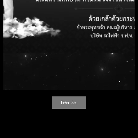
ชื่อหน่วยงาน
บริษัท รถไฟฟ้า ร.ฟ.ท. จำกัด
วงเงินงบประมาณ
28,106,175.00 บาท
วันที่ประกาศ
26 March 2025
วันสิ้นสุดรับฟังข้อ
31 March 2025
วิจารณ์
ช่องทางการรับฟัง
pro@srtet.co.th
ข้อวิจารณ์
โทรศัพท์หมายเลข
088-873-9587
Attachement
ไฟล์แนบ
Attachement
Enter Site
Attachement
Attachement
Attachement