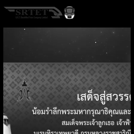
TH
Home
Procurement
ประกาศจัดซื้อจัดจ้าง
A-
A
A+
ประกาศจัดซื้อจัดจ้าง
Search term
Call Center 1690
หัวข้อ
รายละเอียด
หมายเลขประกาศ
-
TOR
ชื่อประกาศ TOR
ประกาศสอบราคาอะไหล่ระบบโทรศัพท์
Telephone
รายละเอียด
-
ชื่อหน่วยงาน
-
วงเงินงบประมาณ
- บาท