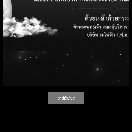
วงเงินงบประมาณ
- บาท
วันที่ประกาศ
30 พ.ย. 542
วันสิ้นสุดรับฟังข้อ
30 พ.ย. 542
วิจารณ์
ช่องทางการรับฟัง
-
ข้อวิจารณ์
โทรศัพท์หมายเลข
-
pdf_09-08-2017_1
ไฟล์แนบ
pdf_09-08-2017_2
pdf_09-08-2017_3
เข้าสู่เว็บไซต์
pdf_09-08-2017_4