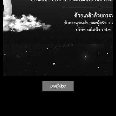
หน่วยงาน องค์กรคุณธรรมต้นแบบ ประจำปีงบประมาณ
พ.ศ. ๒๕๖๗
รายงานการรับของขวัญและของกํานัลตามนโยบาย No
Gift Policy จากการปฏิบัติหน้าที่ของผู้บริหาร บริษัท รถไฟฟ้า
ร.ฟ.ท. จำกัด ประจำปีงบประมาณ พ.ศ. ๒๕๖๘
วันที่อัพเดต :
16 ตุลาคม 2568
จำนวนผู้เข้าชม :
11,708
คน
แชร์ :
ข้อมูลราชการ
เข้าสู่เว็บไซต์
แผนผังเว็บไซต์