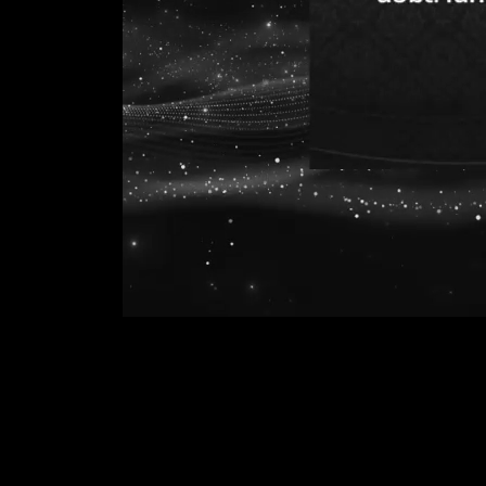
ประกาศจัดซื้อจัดจ้าง
ลำดับ
เลขที่ประกาศ
เอก
711
และ
ประ
712
Det
ประ
713
จตุ
ประ
714
เว็
เอก
715
เครื